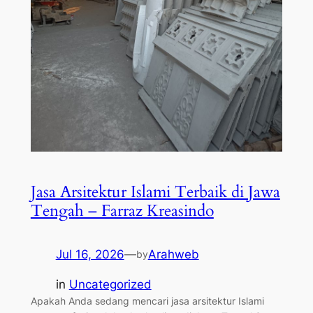
Jasa Arsitektur Islami Terbaik di Jawa
Tengah – Farraz Kreasindo
Jul 16, 2026
—
Arahweb
by
in
Uncategorized
Apakah Anda sedang mencari jasa arsitektur Islami