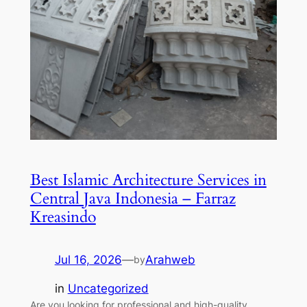
Best Islamic Architecture Services in
Central Java Indonesia – Farraz
Kreasindo
Jul 16, 2026
—
Arahweb
by
in
Uncategorized
Are you looking for professional and high-quality