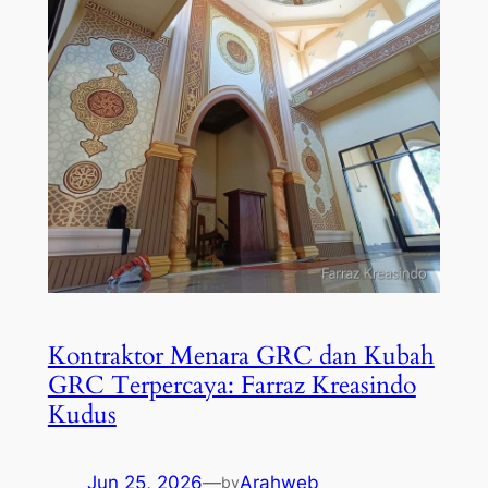
Kontraktor Menara GRC dan Kubah
GRC Terpercaya: Farraz Kreasindo
Kudus
Jun 25, 2026
—
Arahweb
by