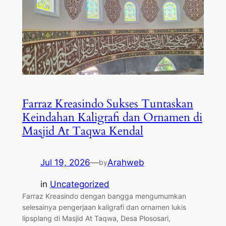
Farraz Kreasindo Sukses Tuntaskan
Keindahan Kaligrafi dan Ornamen di
Masjid At Taqwa Kendal
Jul 19, 2026
—
Arahweb
by
in
Uncategorized
Farraz Kreasindo dengan bangga mengumumkan
selesainya pengerjaan kaligrafi dan ornamen lukis
lipsplang di Masjid At Taqwa, Desa Plososari,