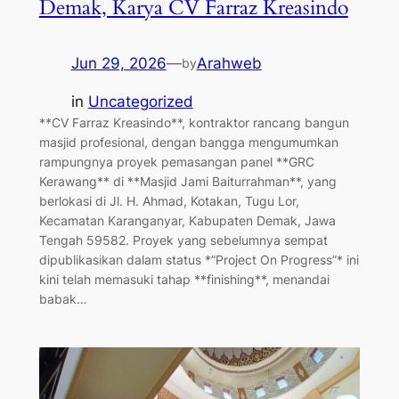
Demak, Karya CV Farraz Kreasindo
Jun 29, 2026
—
Arahweb
by
in
Uncategorized
**CV Farraz Kreasindo**, kontraktor rancang bangun
masjid profesional, dengan bangga mengumumkan
rampungnya proyek pemasangan panel **GRC
Kerawang** di **Masjid Jami Baiturrahman**, yang
berlokasi di Jl. H. Ahmad, Kotakan, Tugu Lor,
Kecamatan Karanganyar, Kabupaten Demak, Jawa
Tengah 59582. Proyek yang sebelumnya sempat
dipublikasikan dalam status *”Project On Progress”* ini
kini telah memasuki tahap **finishing**, menandai
babak…