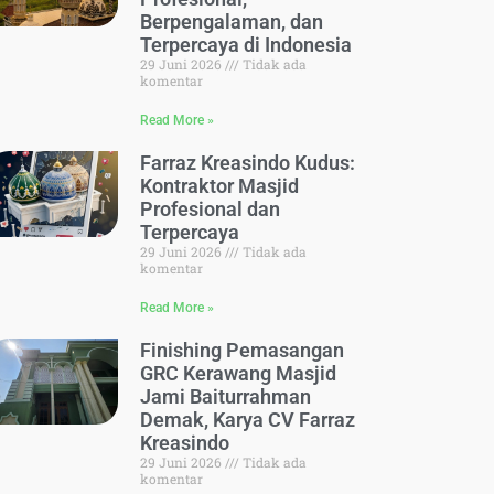
Berpengalaman, dan
Terpercaya di Indonesia
29 Juni 2026
Tidak ada
komentar
Read More »
Farraz Kreasindo Kudus:
Kontraktor Masjid
Profesional dan
Terpercaya
29 Juni 2026
Tidak ada
komentar
Read More »
Finishing Pemasangan
GRC Kerawang Masjid
Jami Baiturrahman
Demak, Karya CV Farraz
Kreasindo
29 Juni 2026
Tidak ada
komentar