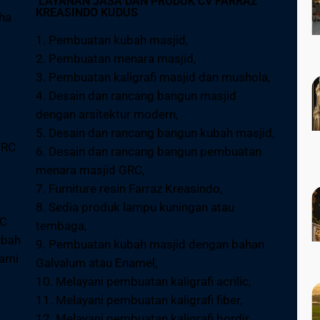
LAYANAN JASA DAN PRODUK CV FARRAZ
KREASINDO KUDUS
ha
1. Pembuatan kubah masjid,
2. Pembuatan menara masjid,
3. Pembuatan kaligrafi masjid dan mushola,
4. Desain dan rancang bangun masjid
dengan arsitektur modern,
5. Desain dan rancang bangun kubah masjid,
GRC
6. Desain dan rancang bangun pembuatan
i
menara masjid GRC,
7. Furniture resin Farraz Kreasindo,
8. Sedia produk lampu kuningan atau
RC
tembaga,
ubah
9. Pembuatan kubah masjid dengan bahan
kami
Galvalum atau Enamel,
10. Melayani pembuatan kaligrafi acrilic,
11. Melayani pembuatan kaligrafi fiber,
12. Melayani pembuatan kaligrafi bordir,