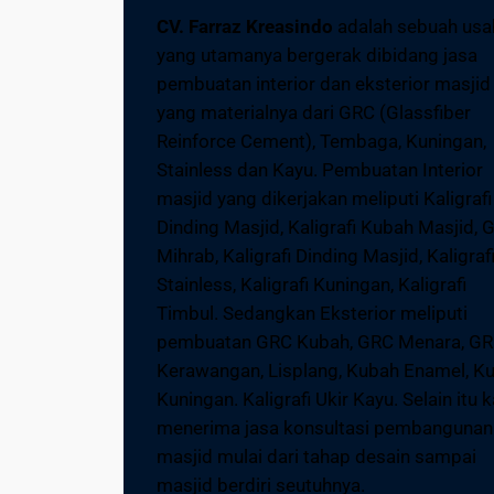
CV. Farraz Kreasindo
adalah sebuah usa
yang utamanya bergerak dibidang jasa
pembuatan interior dan eksterior masjid
yang materialnya dari GRC (Glassfiber
Reinforce Cement), Tembaga, Kuningan,
Stainless dan Kayu. Pembuatan Interior
masjid yang dikerjakan meliputi Kaligrafi
Dinding Masjid, Kaligrafi Kubah Masjid, 
Mihrab, Kaligrafi Dinding Masjid, Kaligraf
Stainless, Kaligrafi Kuningan, Kaligrafi
Timbul. Sedangkan Eksterior meliputi
pembuatan GRC Kubah, GRC Menara, G
Kerawangan, Lisplang, Kubah Enamel, K
Kuningan. Kaligrafi Ukir Kayu. Selain itu 
menerima jasa konsultasi pembangunan
masjid mulai dari tahap desain sampai
masjid berdiri seutuhnya.