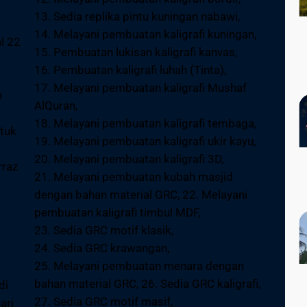
13. Sedia replika pintu kuningan nabawi,
14. Melayani pembuatan kaligrafi kuningan,
l 22
15. Pembuatan lukisan kaligrafi kanvas,
16. Pembuatan kaligrafi luhah (Tinta),
17. Melayani pembuatan kaligrafi Mushaf
n
AlQuran,
18. Melayani pembuatan kaligrafi tembaga,
ntuk
19. Melayani pembuatan kaligrafi ukir kayu,
20. Melayani pembuatan kaligrafi 3D,
rraz
21. Melayani pembuatan kubah masjid
dengan bahan material GRC, 22. Melayani
pembuatan kaligrafi timbul MDF,
23. Sedia GRC motif klasik,
24. Sedia GRC krawangan,
25. Melayani pembuatan menara dengan
bahan material GRC, 26. Sedia GRC kaligrafi,
di
27. Sedia GRC motif masif,
ari