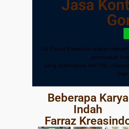
Jasa Kont
Go
CV. Farraz Kreasindo adalah sebuah
pembuatan inte
yang materialnya dari GRC (Glass
Stai
Beberapa Karya
Indah
Farraz Kreasind