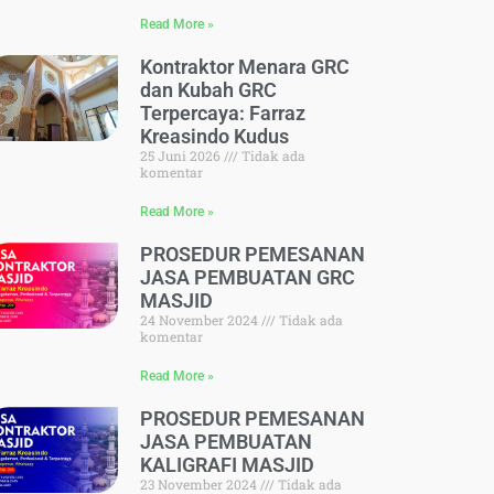
Read More »
Kontraktor Menara GRC
dan Kubah GRC
Terpercaya: Farraz
Kreasindo Kudus
25 Juni 2026
Tidak ada
komentar
Read More »
PROSEDUR PEMESANAN
JASA PEMBUATAN GRC
MASJID
24 November 2024
Tidak ada
komentar
Read More »
PROSEDUR PEMESANAN
JASA PEMBUATAN
KALIGRAFI MASJID
23 November 2024
Tidak ada