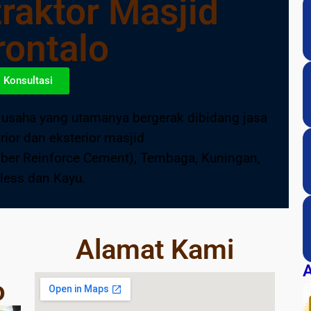
raktor Masjid
rontalo
Konsultasi
 usaha yang utamanya bergerak dibidang jasa
rior dan eksterior masjid
fiber Reinforce Cement), Tembaga, Kuningan,
nless dan Kayu.
Alamat Kami
A
o