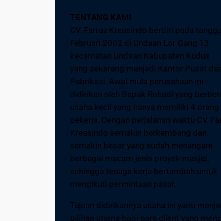
TENTANG KAMI
CV. Farraz Kreasindo berdiri pada tangga
Februari 2002 di Undaan Lor Gang 13
kecamatan Undaan Kabupaten Kudus
yang sekarang menjadi Kantor Pusat da
Pabrikasi. Awal mula perusahaan ini
didirikan oleh Bapak Rohadi yang berbe
usaha kecil yang hanya memiliki 4 orang
pekerja. Dengan perjalanan waktu CV. Fa
Kreasindo semakin berkembang dan
semakin besar yang sudah menangani
berbagai macam jenis proyek masjid,
sehingga tenaga kerja bertambah untuk
mengikuti permintaan pasar.
Tujuan didirikannya usaha ini yaitu menja
pilihan utama bagi para client yang menc