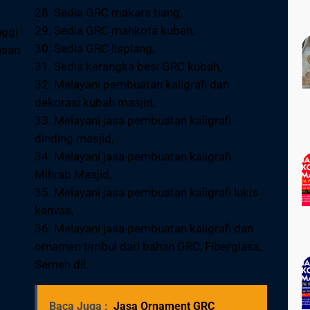
28. Sedia GRC makara tiang,
29. Sedia GRC mahkota kubah,
nggi
30. Sedia GRC lisplang,
asan
31. Sedia kerangka besi GRC kubah,
32. Melayani pembuatan kaligrafi dan
dekorasi kubah masjid,
33. Melayani jasa pembuatan kaligrafi
dinding masjid,
34. Melayani jasa pembuatan kaligrafi
Mihrab Masjid,
35. Melayani jasa pembuatan kaligrafi lukis
kanvas,
36. Melayani jasa pembuatan kaligrafi dan
ornamen timbul dari bahan GRC, Fiberglass,
Semen dll.
Baca Juga :
Jasa Ornament GRC