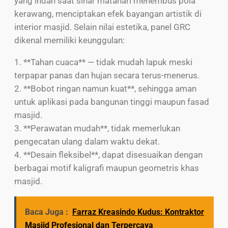
yang indah saat sinar matahari menembus pola
kerawang, menciptakan efek bayangan artistik di
interior masjid. Selain nilai estetika, panel GRC
dikenal memiliki keunggulan:
1. **Tahan cuaca** — tidak mudah lapuk meski
terpapar panas dan hujan secara terus-menerus.
2. **Bobot ringan namun kuat**, sehingga aman
untuk aplikasi pada bangunan tinggi maupun fasad
masjid.
3. **Perawatan mudah**, tidak memerlukan
pengecatan ulang dalam waktu dekat.
4. **Desain fleksibel**, dapat disesuaikan dengan
berbagai motif kaligrafi maupun geometris khas
masjid.
Baca Juga :
Farraz Kreasindo Kudus: Kontraktor
Masjid Profesional dan Terpercaya