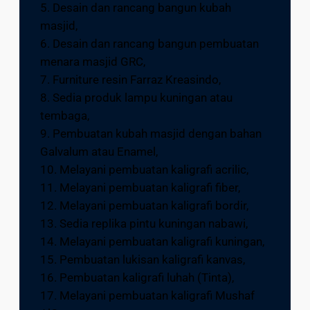
5. Desain dan rancang bangun kubah
masjid,
6. Desain dan rancang bangun pembuatan
menara masjid GRC,
7. Furniture resin Farraz Kreasindo,
8. Sedia produk lampu kuningan atau
tembaga,
9. Pembuatan kubah masjid dengan bahan
Galvalum atau Enamel,
10. Melayani pembuatan kaligrafi acrilic,
11. Melayani pembuatan kaligrafi fiber,
12. Melayani pembuatan kaligrafi bordir,
13. Sedia replika pintu kuningan nabawi,
14. Melayani pembuatan kaligrafi kuningan,
15. Pembuatan lukisan kaligrafi kanvas,
16. Pembuatan kaligrafi luhah (Tinta),
17. Melayani pembuatan kaligrafi Mushaf