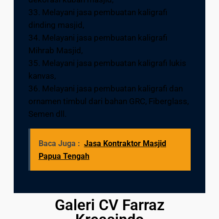
33. Melayani jasa pembuatan kaligrafi
dinding masjid,
34. Melayani jasa pembuatan kaligrafi
Mihrab Masjid,
35. Melayani jasa pembuatan kaligrafi lukis
kanvas,
36. Melayani jasa pembuatan kaligrafi dan
ornamen timbul dari bahan GRC, Fiberglass,
Semen dll.
Baca Juga :
Jasa Kontraktor Masjid
Papua Tengah
Galeri CV Farraz