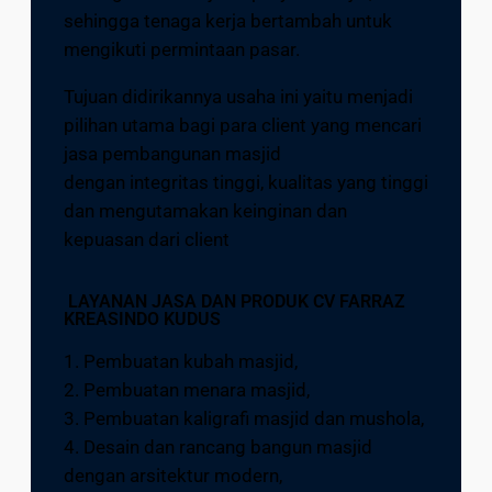
sehingga tenaga kerja bertambah untuk
mengikuti permintaan pasar.
Tujuan didirikannya usaha ini yaitu menjadi
pilihan utama bagi para client yang mencari
jasa pembangunan masjid
dengan integritas tinggi, kualitas yang tinggi
dan mengutamakan keinginan dan
kepuasan dari client
LAYANAN JASA DAN PRODUK CV FARRAZ
KREASINDO KUDUS
1. Pembuatan kubah masjid,
2. Pembuatan menara masjid,
3. Pembuatan kaligrafi masjid dan mushola,
4. Desain dan rancang bangun masjid
dengan arsitektur modern,