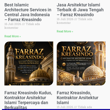
Best Islamic
Jasa Arsitektur Islami
Architecture Services in
Terbaik di Jawa Tengah
Central Java Indonesia
– Farraz Kreasindo
– Farraz Kreasindo
16 Juli 2026
Tidak ada
komentar
16 Juli 2026
Tidak ada
komentar
Read More »
Read More »
Farraz Kreasindo Kudus,
Farraz Kreasindo,
Kontraktor Arsitektur
Kontraktor Arsitektur
Islami Terpercaya dan
Islami
Berkualitas
15 Juli 2026
Tidak ada