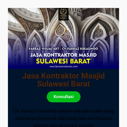
Jasa Kontraktor Masjid
Sulawesi Barat
Konsultasi
CV. Farraz Kreasindo adalah sebuah usaha yang
utamanya bergerak dibidang jasa pembuatan
interior dan eksterior masjid