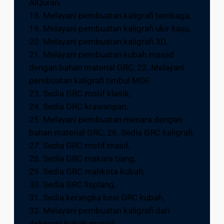
AlQuran,
18. Melayani pembuatan kaligrafi tembaga,
19. Melayani pembuatan kaligrafi ukir kayu,
20. Melayani pembuatan kaligrafi 3D,
21. Melayani pembuatan kubah masjid
dengan bahan material GRC, 22. Melayani
pembuatan kaligrafi timbul MDF,
23. Sedia GRC motif klasik,
24. Sedia GRC krawangan,
25. Melayani pembuatan menara dengan
bahan material GRC, 26. Sedia GRC kaligrafi,
27. Sedia GRC motif masif,
28. Sedia GRC makara tiang,
29. Sedia GRC mahkota kubah,
30. Sedia GRC lisplang,
31. Sedia kerangka besi GRC kubah,
32. Melayani pembuatan kaligrafi dan
dekorasi kubah masjid,