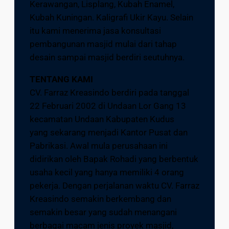
Kerawangan, Lisplang, Kubah Enamel,
Kubah Kuningan. Kaligrafi Ukir Kayu. Selain
itu kami menerima jasa konsultasi
pembangunan masjid mulai dari tahap
desain sampai masjid berdiri seutuhnya.
TENTANG KAMI
CV. Farraz Kreasindo berdiri pada tanggal
22 Februari 2002 di Undaan Lor Gang 13
kecamatan Undaan Kabupaten Kudus
yang sekarang menjadi Kantor Pusat dan
Pabrikasi. Awal mula perusahaan ini
didirikan oleh Bapak Rohadi yang berbentuk
usaha kecil yang hanya memiliki 4 orang
pekerja. Dengan perjalanan waktu CV. Farraz
Kreasindo semakin berkembang dan
semakin besar yang sudah menangani
berbagai macam jenis proyek masjid,