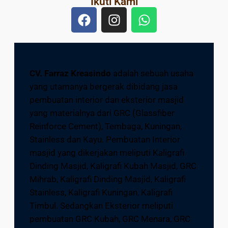
Ikuti Kami
CV. Farraz Kreasindo
adalah sebuah usaha
yang utamanya bergerak dibidang jasa
pembuatan interior dan eksterior masjid
yang materialnya dari GRC (Glassfiber
Reinforce Cement), Tembaga, Kuningan,
Stainless dan Kayu. Pembuatan Interior
masjid yang dikerjakan meliputi Kaligrafi
Dinding Masjid, Kaligrafi Kubah Masjid, GRC
Mihrab, Kaligrafi Dinding Masjid, Kaligrafi
Stainless, Kaligrafi Kuningan, Kaligrafi
Timbul. Sedangkan Eksterior meliputi
pembuatan GRC Kubah, GRC Menara, GRC